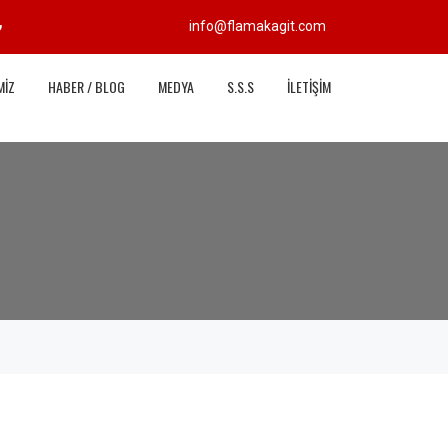
info@flamakagit.com
MİZ
HABER / BLOG
MEDYA
S.S.S
İLETİŞİM