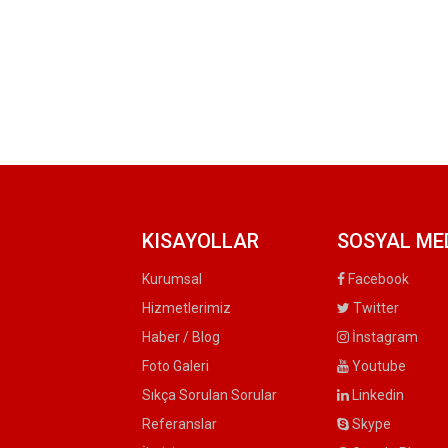
KISAYOLLAR
SOSYAL ME
Kurumsal
Facebook
Hizmetlerimiz
Twitter
Haber / Blog
İnstagram
Foto Galeri
Youtube
Sıkça Sorulan Sorular
Linkedin
Referanslar
Skype