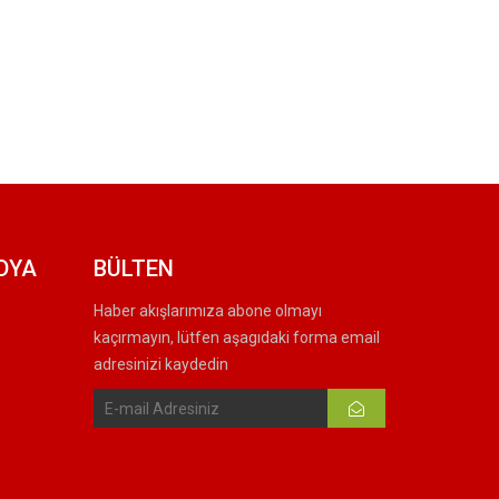
DYA
BÜLTEN
Haber akışlarımıza abone olmayı
kaçırmayın, lütfen aşagıdaki forma email
adresinizi kaydedin