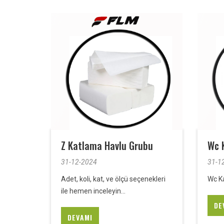
Z Katlama Havlu Grubu
Wc 
31-12-2024
31-1
Adet, koli, kat, ve ölçü seçenekleri
Wc K
ile hemen inceleyin...
DE
DEVAMI