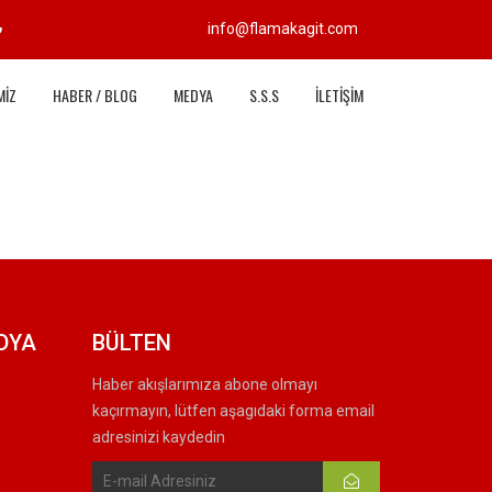
info@flamakagit.com
MİZ
HABER / BLOG
MEDYA
S.S.S
İLETİŞİM
DYA
BÜLTEN
Haber akışlarımıza abone olmayı
kaçırmayın, lütfen aşagıdaki forma email
adresinizi kaydedin