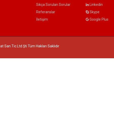
Sıkça Sorulan Sorular
Linkedin
Referanslar
Skype
İletişim
Google Plus
 San.Tic.Ltd.Şti Tüm Hakları Saklıdır