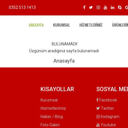
0352 513 1413
ANASAYFA
KURUMSAL
HİZMETLERİMİZ
ÜRÜNLERİ
BULUNAMADI!
Üzgünüm aradığınız sayfa bulunamadı
Anasayfa
KISAYOLLAR
SOSYAL ME
Kurumsal
Facebook
Hizmetlerimiz
Twitter
Haber / Blog
İnstagram
Foto Galeri
Youtube